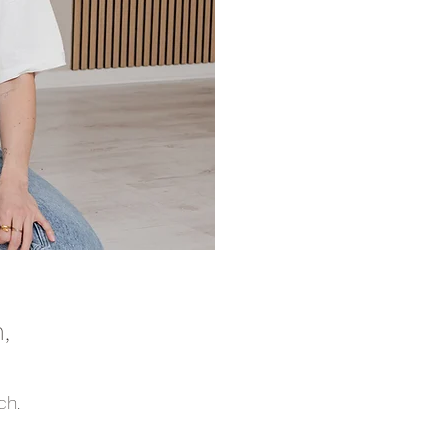
,
ch.