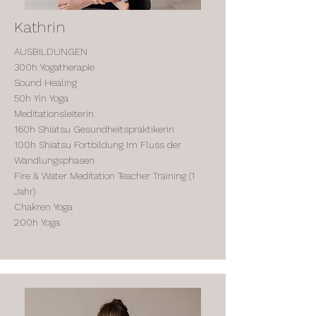
Kathrin
AUSBILDUNGEN
300h Yogatherapie
Sound Healing
50h Yin Yoga
Meditationsleiterin
160h Shiatsu Gesundheitspraktikerin
100h Shiatsu Fortbildung Im Fluss der
Wandlungsphasen
Fire & Water Meditation Teacher Training (1
Jahr)
Chakren Yoga
200h Yoga