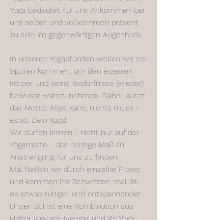
Yoga bedeutet für uns Ankommen bei
uns selbst und vollkommen präsent
zu sein im gegenwärtigen Augenblick.
In unseren Yogastunden wollen wir ins
Spüren kommen, um den eigenen
Körper und seine Bedürfnisse (wieder)
bewusst wahrzunehmen. Dabei lautet
das Motto: Alles kann, nichts muss -
es ist Dein Yoga!
Wir dürfen lernen - nicht nur auf der
Yogamatte - das richtige Maß an
Anstrengung für uns zu finden.
Mal fließen wir durch einzelne Flows
und kommen ins Schwitzen, mal ist
es etwas ruhiger und entspannender.
Unser Stil ist eine Kombination aus
Hatha, Vinyasa, Iyengar und Yin Yoga