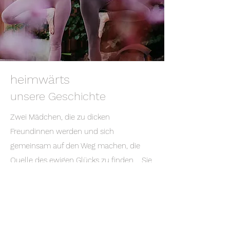
heimwärts
unsere Geschichte
Zwei Mädchen, die zu dicken
Freundinnen werden und sich
gemeinsam auf den Weg machen, die
Quelle des ewigen Glücks zu finden…. Sie
erkannten schnell, dass es viel Zeit
braucht, um das Glück zu finden. Sie
wuchsen an jeder Herausforderung, an
jeder Begegnung, an jeder Weggabelung