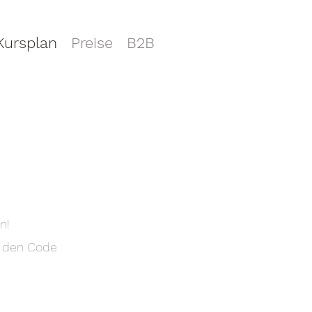
Kursplan
Preise
B2B
n!
h den Code